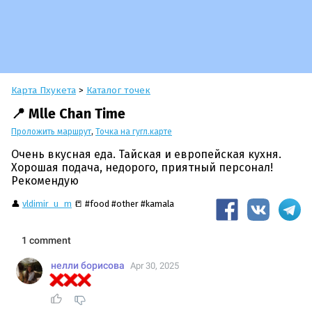
Карта Пхукета
>
Каталог точек
📍 Mlle Chan Time
Проложить маршрут
,
Точка на гугл.карте
Очень вкусная еда. Тайская и европейская кухня.
Хорошая подача, недорого, приятный персонал!
Рекомендую
👤
vldimir_u_m
📒 #food #other #kamala