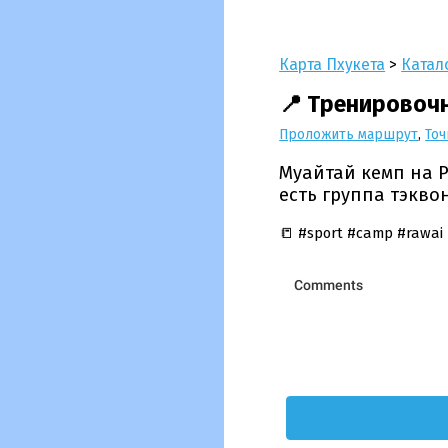
Карта Пхукета
>
Катал
📍 Тренировочн
Проложить маршрут
,
Точ
Муайтай кемп на Р
есть группа тэкво
📒 #sport #camp #rawai