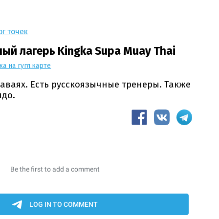
ог точек
ый лагерь Kingka Supa Muay Thai
ка на гугл.карте
аваях. Есть русскоязычные тренеры. Также
ндо.