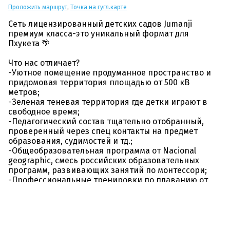
Проложить маршрут
,
Точка на гугл.карте
Сеть лицензированный детских садов Jumanji
премиум класса-это уникальный формат для
Пхукета 🌴
Что нас отличает?
-Уютное помещение продуманное пространство и
придомовая территория площадью от 500 кВ
метров;
-Зеленая теневая территория где детки играют в
свободное время;
-Педагогический состав тщательно отобранный,
проверенный через спец контакты на предмет
образования, судимостей и тд.;
-Общеобразовательная программа от Nacional
geographic, смесь российских образовательных
программ, развивающих занятий по монтессори;
-Профессиональные тренировки по плаванию от
тренеров нашей школы плавания Jumanji,
тренировки по роллер спорту и беговелам для
малышей, танцы и акробатика;
-Родителям предоставляется доступ к видео
наблюдению в режиме онлайн"