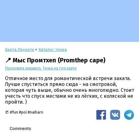
Карта Пхукета
>
Каталог точек
📍 Мыс Промтхеп (Promthep cape)
Проложить маршрут
,
Точка на гугл.карте
Отличное место для романтической встречи заката.
Лучше спуститься прямо сюда - на смотровой,
которая чуть выше, обычно очень многолюдно. Стоит
учесть что спуск местами не из лёгких, с коляской не
пройти. )
📒 #fun #poi #naiharn