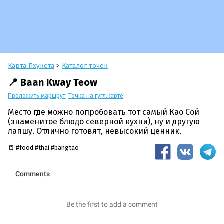
Карта Пхукета
>
Каталог точек
📍 Baan Kway Teow
Проложить маршрут
,
Точка на гугл.карте
Место где можно попробовать тот самый Као Сой
(знаменитое блюдо северной кухни), ну и другую
лапшу. Отлично готовят, невысокий ценник.
📒 #food #thai #bangtao