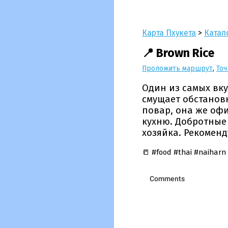
Карта Пхукета
>
Катал
📍 Brown Rice
Проложить маршрут
,
Точ
Один из самых вку
смущает обстанов
повар, она же оф
кухню. Добротные
хозяйка. Рекоменд
📒 #food #thai #naiharn