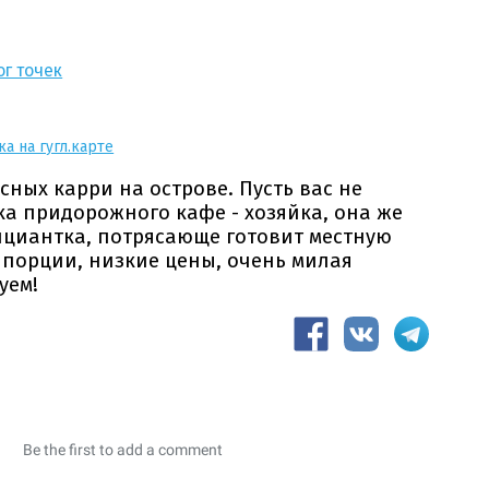
ог точек
ка на гугл.карте
сных карри на острове. Пусть вас не
ка придорожного кафе - хозяйка, она же
ициантка, потрясающе готовит местную
 порции, низкие цены, очень милая
уем!